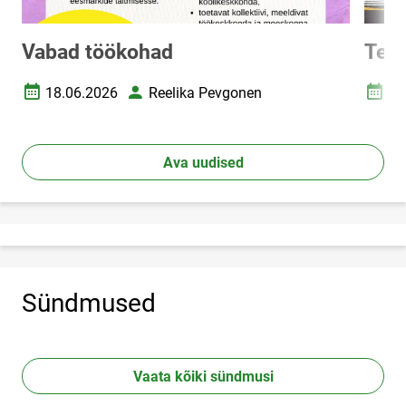
Vabad töökohad
Tere
18.06.2026
Reelika Pevgonen
17
Loomise kuupäev
Autor
Loomi
Ava uudised
Sündmused
Vaata kõiki sündmusi