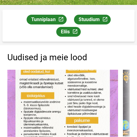
Tunniplaan
Stuudium
Link avaneb uuel leheküljel
Link avaneb uuel lehekülje
Eliis
Link avaneb uuel leheküljel
Uudised ja meie lood