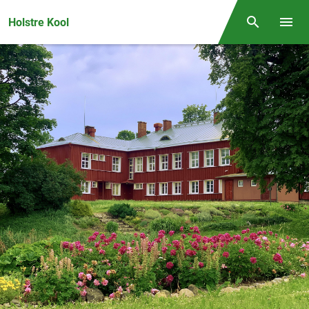
Front page
Holstre Kool
Otsing
Menüü