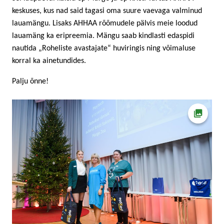
keskuses, kus nad said tagasi oma suure vaevaga valminud
lauamängu. Lisaks AHHAA rõõmudele pälvis meie loodud
lauamäng ka eripreemia. Mängu saab kindlasti edaspidi
nautida „Roheliste avastajate“ huviringis ning võimaluse
korral ka ainetundides.
Palju õnne!
Ava fot