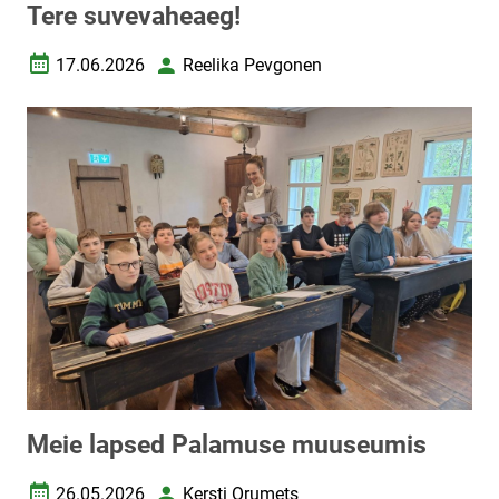
Tere suvevaheaeg!
17.06.2026
Reelika Pevgonen
Loomise kuupäev
Autor
Meie lapsed Palamuse muuseumis
26.05.2026
Kersti Orumets