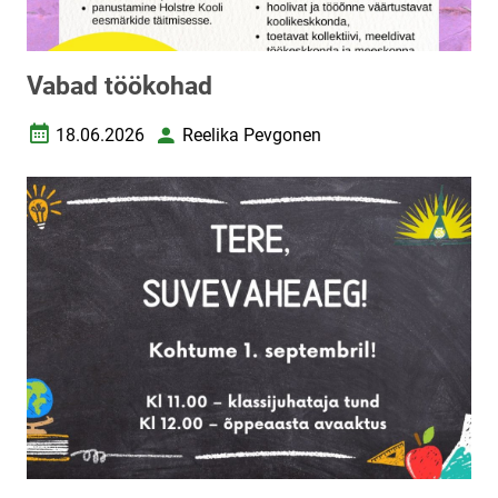
Vabad töökohad
18.06.2026
Reelika Pevgonen
Loomise kuupäev
Autor