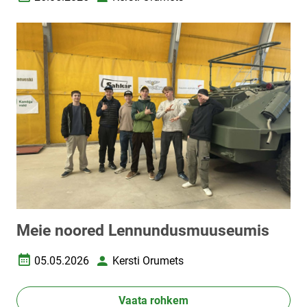
Loomise kuupäev
Autor
Meie noored Lennundusmuuseumis
05.05.2026
Kersti Orumets
Loomise kuupäev
Autor
Vaata rohkem