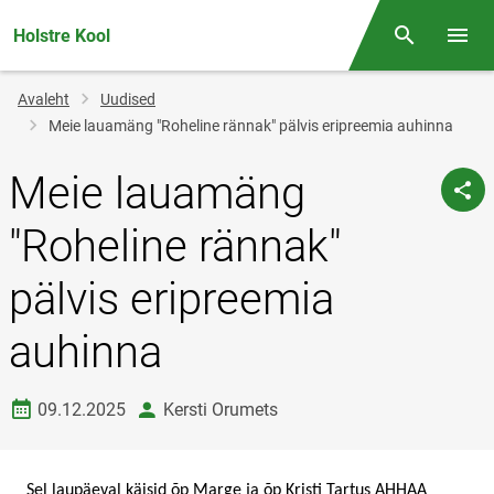
Holstre Kool
Otsing
Menüü
Jälglink
Avaleht
Uudised
Meie lauamäng "Roheline rännak" pälvis eripreemia auhinna
Meie lauamäng
"Roheline rännak"
pälvis eripreemia
auhinna
Loomise kuupäev
autor
09.12.2025
Kersti Orumets
Sel laupäeval käisid õp Marge ja õp Kristi Tartus AHHAA