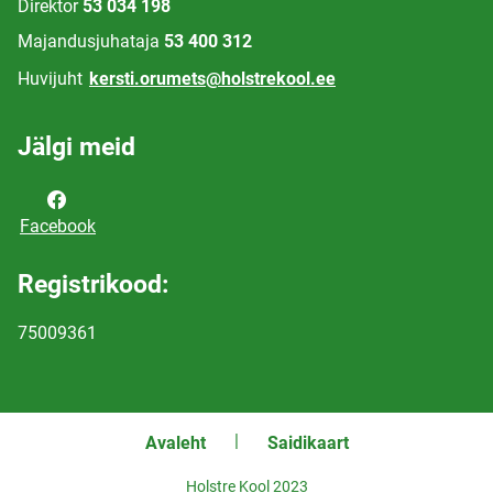
Direktor
53 034 198
Majandusjuhataja
53 400 312
Huvijuht
kersti.orumets@holstrekool.ee
Jälgi meid
Facebook
Registrikood:
75009361
Avaleht
Saidikaart
Holstre Kool 2023