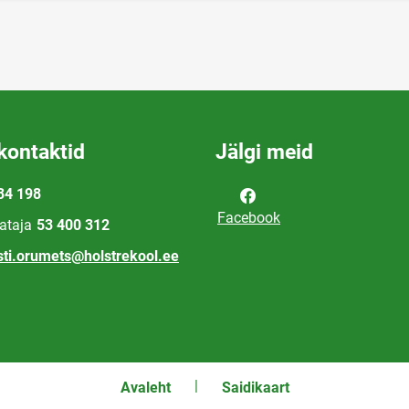
kontaktid
Jälgi meid
34 198
Facebook
ataja
53 400 312
sti.orumets@holstrekool.ee
Avaleht
Saidikaart