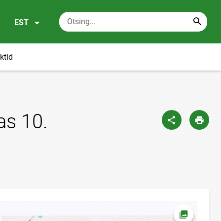
EST
ktid
as 10.
Ava foto