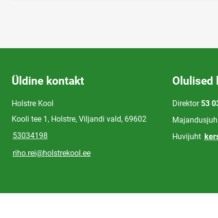
Üldine kontakt
Olulised 
Holstre Kool
Direktor
53 0
Kooli tee 1, Holstre, Viljandi vald, 69602
Majandusjuh
53034198
Huvijuht
ker
riho.rei@holstrekool.ee