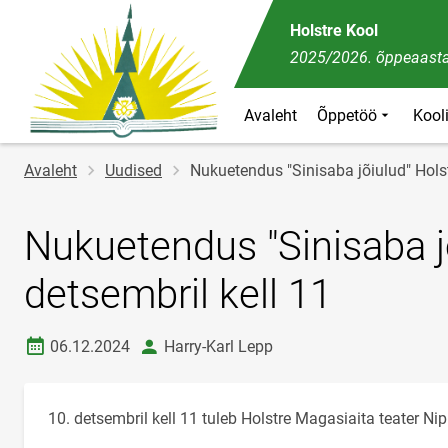
Holstre Kool
2025/2026. õppeaasta
Avaleht
Õppetöö
Kool
Jälglink
Avaleht
Uudised
Nukuetendus "Sinisaba jõiulud" Hols
Nukuetendus "Sinisaba j
detsembril kell 11
Loomise kuupäev
autor
06.12.2024
Harry-Karl Lepp
10. detsembril kell 11 tuleb Holstre Magasiaita teater Ni