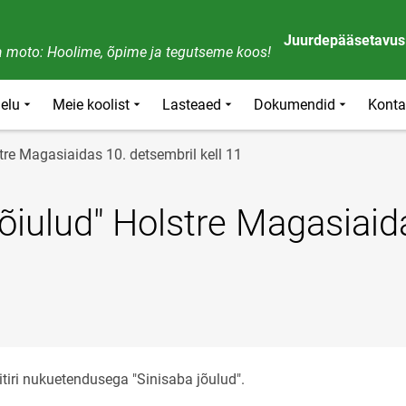
Juurdepääsetavus
 moto: Hoolime, õpime ja tegutseme koos!
ielu
Meie koolist
Lasteaed
Dokumendid
Konta
tre Magasiaidas 10. detsembril kell 11
õiulud" Holstre Magasiaid
pitiri nukuetendusega "Sinisaba jõulud".