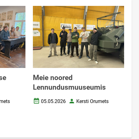
se
Meie noored
Lennundusmuuseumis
umets
05.05.2026
Kersti Orumets
Loomise kuupäev
Autor