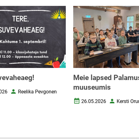
vevaheaeg!
Meie lapsed Palamu
muuseumis
026
Reelika Pevgonen
uupäev
Autor
26.05.2026
Kersti Or
Loomise kuupäev
Autor