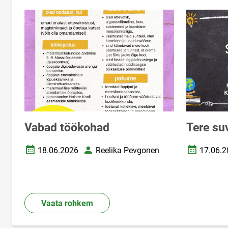
Vabad töökohad
Tere su
18.06.2026
Reelika Pevgonen
17.06.2
Loomise kuupäev
Autor
Loomise k
Vaata rohkem